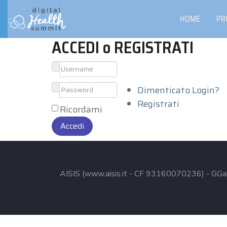
HOME
PR
ACCEDI o REGISTRATI
Dimenticato Login?
Registrati
Ricordami
Accedi
AISIS (www.aisis.it - CF 93160070236) - GGal