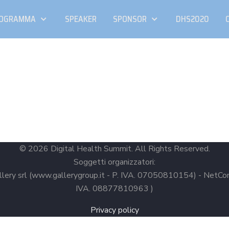
OGRAMMA
SPEAKER
SPONSOR
DHS2020
© 2026 Digital Health Summit. All Rights Reserved.
Soggetti organizzatori:
lery srl (www.gallerygroup.it - P. IVA. 07050810154) - NetCo
IVA. 08877810963 )
Privacy policy