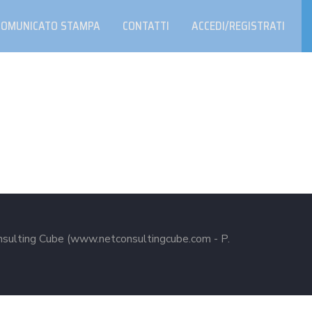
COMUNICATO STAMPA
CONTATTI
ACCEDI/REGISTRATI
nsulting Cube (www.netconsultingcube.com - P.