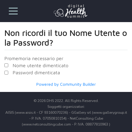
Non ricordi il tuo Nome Utente o
la Password?
Promemoria necessario per
Nome utente dimenticato
Password dimenticata
Powered by Community Builder
© 2026 DHS 2022. All Rights Reserved.
Soggetti organizzatori:
AISIS (www.aisis.it - CF 93160070236) - GGallery srl (www.gallerygroup.it
- P. IVA. 07050810154) - NetConsulting Cube
(www.netconsultingcube.com - P. IVA. 08877810963 )