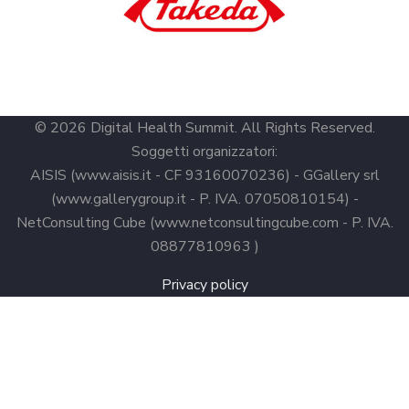
© 2026 Digital Health Summit. All Rights Reserved.
Soggetti organizzatori:
AISIS (www.aisis.it - CF 93160070236) - GGallery srl
(www.gallerygroup.it - P. IVA. 07050810154) -
NetConsulting Cube (www.netconsultingcube.com - P. IVA.
08877810963 )
Privacy policy