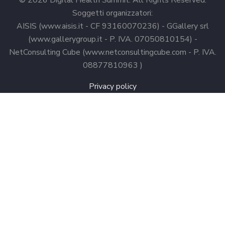
© 2026 Digital Health Summit. All Rights Reserved.
Soggetti organizzatori:
AISIS (www.aisis.it - CF 93160070236) - GGallery srl
(www.gallerygroup.it - P. IVA. 07050810154) -
NetConsulting Cube (www.netconsultingcube.com - P. IVA.
08877810963 )
Privacy policy