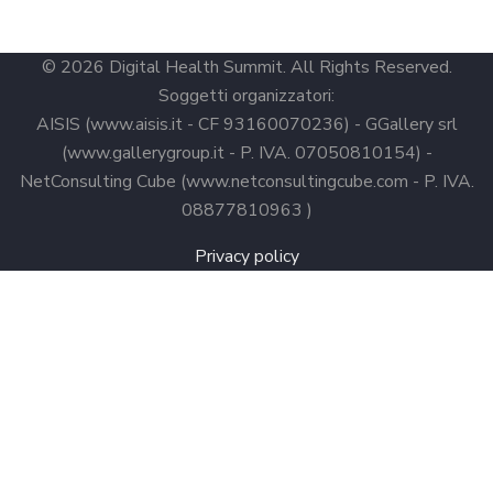
© 2026 Digital Health Summit. All Rights Reserved.
Soggetti organizzatori:
AISIS (www.aisis.it - CF 93160070236) - GGallery srl
(www.gallerygroup.it - P. IVA. 07050810154) -
NetConsulting Cube (www.netconsultingcube.com - P. IVA.
08877810963 )
Privacy policy